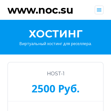
www.noc.su
menu
ХОСТИНГ
Виртуальный хостинг для реселлера.
HOST-1
2500 Руб.