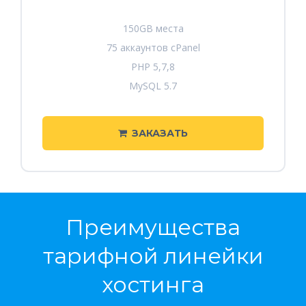
150GB места
75 аккаунтов cPanel
PHP 5,7,8
MySQL 5.7
ЗАКАЗАТЬ
Преимущества
тарифной линейки
хостинга