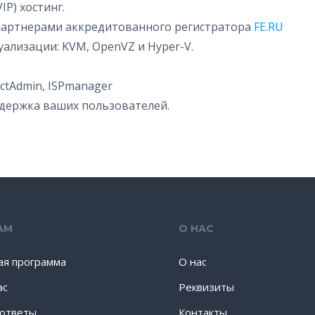
P) хостинг.
партнерами аккредитованного регистратора
FE.RU
ализации: KVM, OpenVZ и Hyper-V.
ctAdmin, ISPmanager
держка ваших пользователей.
АМ
О НАС
ая программа
О нас
ас
Реквизиты
 ответы
Контакты