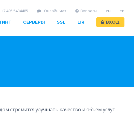
+7 495 5434485
Онлайн чат
Вопросы
ru
en
ТИНГ
СЕРВЕРЫ
SSL
LIR
ВХОД
ом стремится улучшать качество и объем услуг.